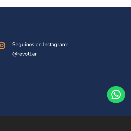
Seguinos en Instagram!

@
revolt.ar
